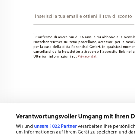
Insert your email to register for the newsletters
i
Confermo di avere piú di 16 anni e mi abbono alla newsle
Hutschenreuther sui temi porcellane, accessori per la tavola
per la casa della ditta Rosenthal GmbH. In qualsiasi momen
cancellarsi dalla Newsletter attraverso l´apposito link nella
Ulteriori informazioni su:
Privacy dati
.
Verantwortungsvoller Umgang mit Ihren 
Wir und
unsere 1022 Partner
verarbeiten Ihre persönlich
um Informationen auf Ihrem Gerät zu speichern und da
Iscriviti alla nostra newsletter e ricevi il 10% di sconto!