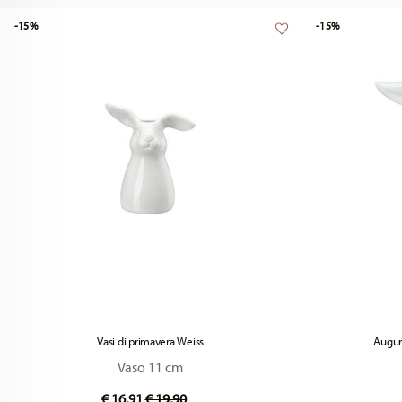
-15%
-15%
Vasi di primavera Weiss
Augur
Vaso 11 cm
Price reduced from
to
€ 16,91
€ 19,90