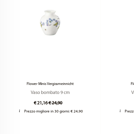
Flower Minis Vergissmeinnicht
F
Vaso bombato 9 cm
V
Price reduced from
to
€ 21,16
€ 24,90
Prezzo migliore in 30 giorni:
€ 24,90
Prezz