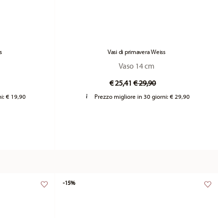
s
Vasi di primavera Weiss
Vaso 14 cm
duced from
Price reduced from
to
€ 25,41
€ 29,90
ni:
€ 19,90
Prezzo migliore in 30 giorni:
€ 29,90
-15%