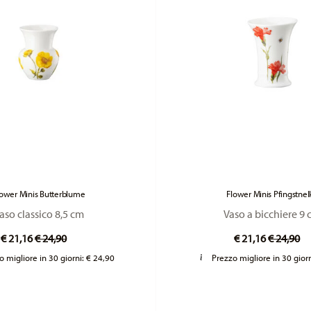
lower Minis Butterblume
Flower Minis Pfingstnel
aso classico 8,5 cm
Vaso a bicchiere 9
Price reduced from
to
Price re
to
€ 21,16
€ 24,90
€ 21,16
€ 24,90
o migliore in 30 giorni:
€ 24,90
Prezzo migliore in 30 gior