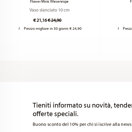
Flower Minis Wiesenrispe
F
Vaso slanciato 10 cm
Price reduced from
to
€ 21,16
€ 24,90
Prezzo migliore in 30 giorni:
€ 24,90
Prezz
Services
Footer
Tieniti informato su novità, tende
offerte speciali.
Buono sconto del 10% per chi si iscrive alla news