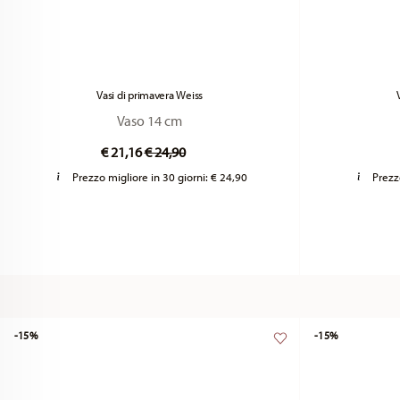
Vasi di primavera Weiss
Vaso 14 cm
Price reduced from
to
€ 21,16
€ 24,90
Prezzo migliore in 30 giorni:
€ 24,90
Prezz
-15%
-15%