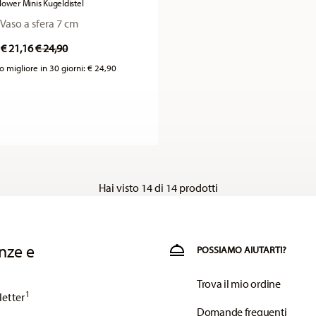
lower Minis Kugeldistel
Vaso a sfera 7 cm
Price reduced from
to
€ 21,16
€ 24,90
o migliore in 30 giorni:
€ 24,90
Hai visto 14 di 14 prodotti
nze e
POSSIAMO AIUTARTI?
Trova il mio ordine
1
letter
Domande frequenti