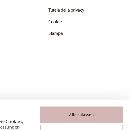
Tutela della privacy
Cookies
Stampa
Alle zulassen
wie Cookies,
 Messungen