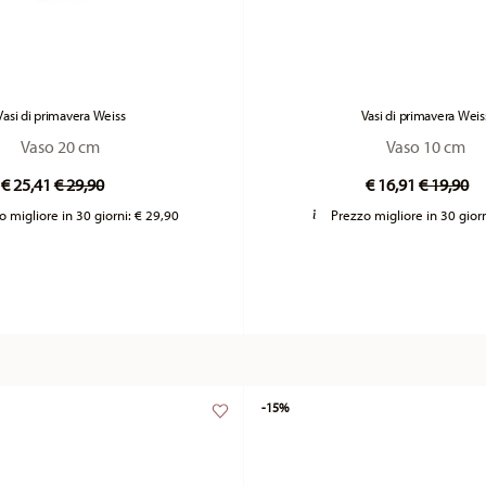
Vasi di primavera Weiss
Vasi di primavera Weis
Vaso 20 cm
Vaso 10 cm
Price reduced from
to
Price re
to
€ 25,41
€ 29,90
€ 16,91
€ 19,90
o migliore in 30 giorni:
€ 29,90
Prezzo migliore in 30 gior
-15%