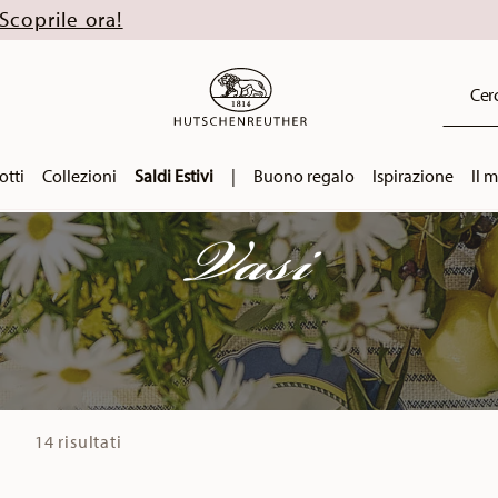
Cerc
otti
Collezioni
Saldi Estivi
|
Buono regalo
Ispirazione
Il 
Vasi
14 risultati