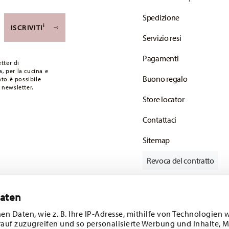
Spedizione
i
ISCRIVITI
Servizio resi
Pagamenti
tter di
, per la cucina e
Buono regalo
to è possibile
 newsletter.
Store locator
Contattaci
Sitemap
Revoca del contratto
Daten
Tieniti informato
en Daten, wie z. B. Ihre IP-Adresse, mithilfe von Technologien 
rauf zuzugreifen und so personalisierte Werbung und Inhalte,