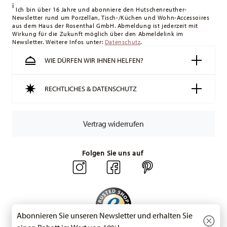
i
Lieferung erfolgt versandkostenfrei.
Ich bin über 16 Jahre und abonniere den Hutschenreuther-
Newsletter rund um Porzellan, Tisch-/Küchen und Wohn-Accessoires
Schweiz:
Lieferungen in die Schweiz sind ab 49,90 CHF
aus dem Haus der Rosenthal GmbH. Abmeldung ist jederzeit mit
versandkostenfrei. Unter einem Bestellwert von 49,90 CHF
Wirkung für die Zukunft möglich über den Abmeldelink im
Newsletter. Weitere Infos unter:
liegen die Versandkosten bei 36,90 CHF.
Datenschutz
.
Tracking:
Sie erhalten per E-Mail einen Trackingcode, sobald
WIE DÜRFEN WIR IHNEN HELFEN?
Ihr Paket auf die Reise geht.
Lieferzeit innerhalb Deutschlands:
3-5 Werktage für
RECHTLICHES & DATENSCHUTZ
vorrätige Artikel. Sie können die Lieferzeiten in andere
Länder
hier einsehen
.
Retouren:
Für Retouren nutzen Sie bitte
Vertrag widerrufen
unseren
Retourenservice
.
Folgen Sie uns auf
Abonnieren Sie unseren Newsletter und erhalten Sie