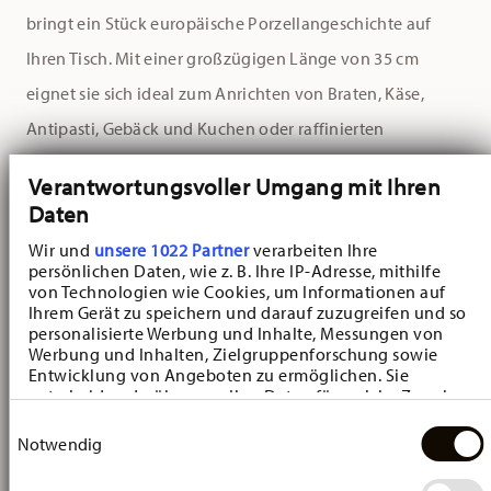
bringt ein Stück europäische Porzellangeschichte auf
Ihren Tisch. Mit einer großzügigen Länge von 35 cm
eignet sie sich ideal zum Anrichten von Braten, Käse,
Antipasti, Gebäck und Kuchen oder raffinierten
Vorspeisen, die auf der Servierplatte aus Porzellan stets
Verantwortungsvoller Umgang mit Ihren
stilvoll und traditionsbewusst präsentiert sind.
Daten
Wir und
unsere 1022 Partner
verarbeiten Ihre
Das berühmte Zwiebelmuster, inspiriert von der
persönlichen Daten, wie z. B. Ihre IP-Adresse, mithilfe
ostasiatischen Keramikkunst des 18. Jahrhunderts, ziert
von Technologien wie Cookies, um Informationen auf
Ihrem Gerät zu speichern und darauf zuzugreifen und so
die Servierplatte mit feinen Linien und dem
personalisierte Werbung und Inhalte, Messungen von
Werbung und Inhalten, Zielgruppenforschung sowie
charakteristischen floralen Dekor. In klassischem
Entwicklung von Angeboten zu ermöglichen. Sie
Kobaltblau auf weißem Porzellan ausgeführt, verbindet
entscheiden darüber, wer Ihre Daten für welche Zwecke
nutzt. Sie können Ihre Einwilligung jederzeit über die
Einwilligungsauswahl
das Blau Zwiebelmuster-Dekor kunstvolle Anmut mit
Cookie-Erklärung oder durch Klicken auf das Privacy
Notwendig
Trigger Symbol ändern oder widerrufen
folkloristischem Stil.