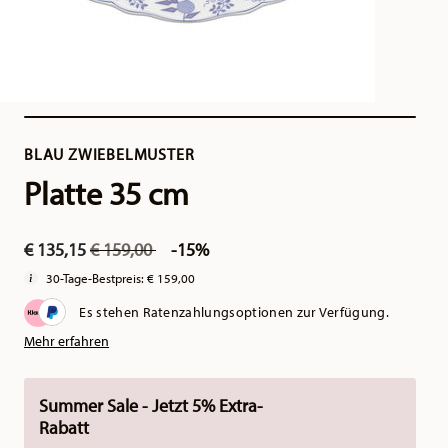
BLAU ZWIEBELMUSTER
Platte 35 cm
Price reduced from
to
€ 135,15
€ 159,00
-15%
30-Tage-Bestpreis:
€ 159,00
Es stehen Ratenzahlungsoptionen zur Verfügung.
Mehr erfahren
Summer Sale - Jetzt 5% Extra-
Rabatt