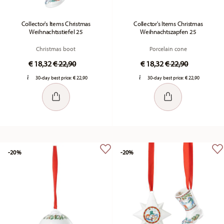
Collector's Items Christmas
Collector's Items Christmas
Weihnachtsstiefel 25
Weihnachtszapfen 25
Christmas boot
Porcelain cone
Price reduced from
to
Price reduced fr
to
€ 18,32
€ 22,90
€ 18,32
€ 22,90
30-day best price:
€ 22,90
30-day best price:
€ 22,90
-20%
-20%