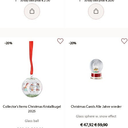
30-day best price:
€ 21,90
30-day best price:
€ 28,90
-20%
-20%
Collector's Items Christmas Kristallkugel
Christmas Carols Alle Jahre wieder
2025
Glass sphere w. snow effect
Glass ball
Price reduced fr
to
€ 47,92
€ 59,90
Price reduced from
to