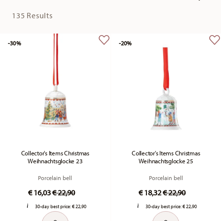
135 Results
-30%
-20%
Collector's Items Christmas
Collector's Items Christmas
Weihnachtsglocke 23
Weihnachtsglocke 25
Porcelain bell
Porcelain bell
Price reduced from
to
Price reduced fr
to
€ 16,03
€ 22,90
€ 18,32
€ 22,90
30-day best price:
€ 22,90
30-day best price:
€ 22,90