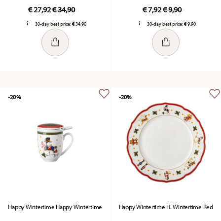
Price reduced from
to
Price reduced fr
to
€ 27,92
€ 34,90
€ 7,92
€ 9,90
30-day best price:
€ 34,90
30-day best price:
€ 9,90
-20%
-20%
Happy Wintertime Happy Wintertime
Happy Wintertime H. Wintertime Red