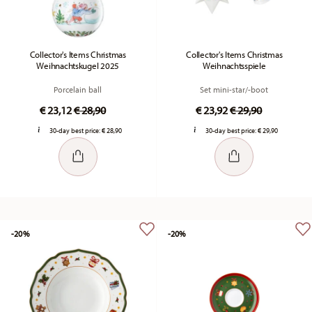
Collector's Items Christmas
Collector's Items Christmas
Weihnachtskugel 2025
Weihnachtsspiele
Porcelain ball
Set mini-star/-boot
Price reduced from
to
Price reduced fr
to
€ 23,12
€ 28,90
€ 23,92
€ 29,90
30-day best price:
€ 28,90
30-day best price:
€ 29,90
-20%
-20%