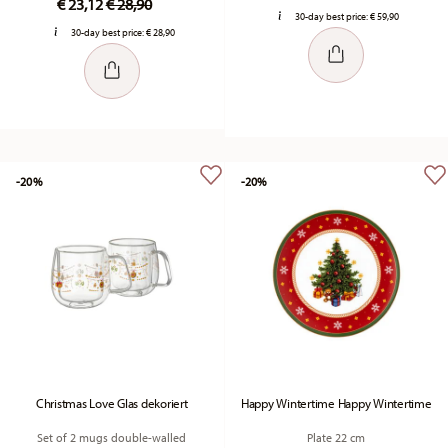
€ 23,12
€ 28,90
30-day best price:
€ 59,90
30-day best price:
€ 28,90
-20%
-20%
Christmas Love Glas dekoriert
Happy Wintertime Happy Wintertime
Set of 2 mugs double-walled
Plate 22 cm