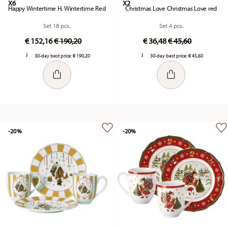
X6
X2
Happy Wintertime H. Wintertime Red
Christmas Love Christmas Love red
Set 18 pcs.
Set 4 pcs.
Price reduced from
to
Price reduced fr
to
€ 152,16
€ 190,20
€ 36,48
€ 45,60
30-day best price:
€ 190,20
30-day best price:
€ 45,60
-20%
-20%