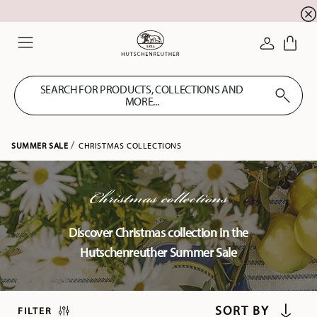
newsletter registration
10 % discount for your
!
LOGIN
Menu
SEARCH FOR PRODUCTS, COLLECTIONS AND
MORE...
SUMMER SALE
CHRISTMAS COLLECTIONS
Christmas collections
Discover Christmas collection in the
Hutschenreuther Summer Sale
FILTER