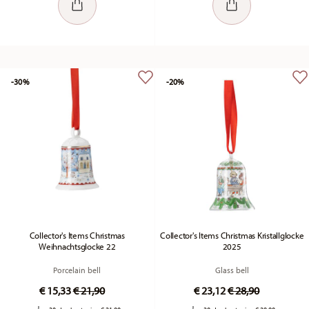
-30%
-20%
Collector's Items Christmas
Collector's Items Christmas Kristallglocke
Weihnachtsglocke 22
2025
Porcelain bell
Glass bell
Price reduced from
to
Price reduced fr
to
€ 15,33
€ 21,90
€ 23,12
€ 28,90